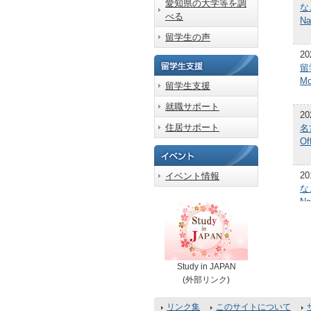
愛知県の大学等を調
な
べる
Na
留学生の声
20
留
Mo
留学生支援
就職サポート
20
住居サポート
名
Of
20
イベント情報
な
Na
20
な
Na
Study in JAPAN
(外部リンク)
20
リンク集
このサイトについて
名