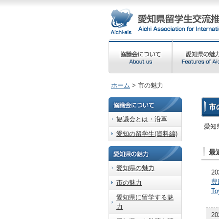
ホーム
> 市の魅力
市の
協議会とは・沿革
愛知
愛知の留学生(資料編)
最近
愛知県の魅力
20
豊
市の魅力
To
愛知県に留学する魅
力
20