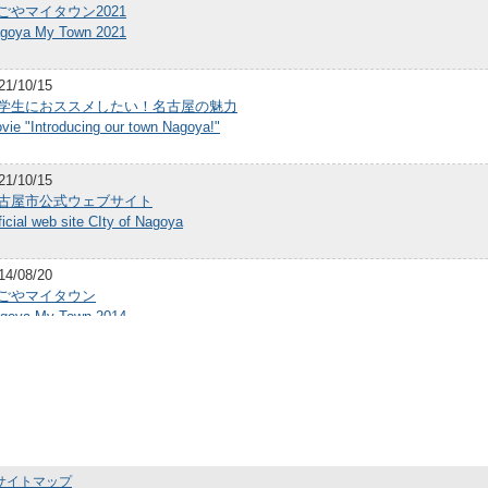
ごやマイタウン2021
goya My Town 2021
21/10/15
学生におススメしたい！名古屋の魅力
vie "Introducing our town Nagoya!"
21/10/15
古屋市公式ウェブサイト
ficial web site CIty of Nagoya
14/08/20
ごやマイタウン
goya My Town 2014
13/09/30
ごやマイタウン
goya My Town
13/08/30
サイトマップ
古屋市のウェブサイト