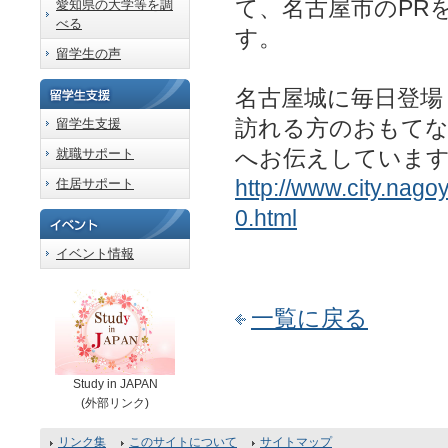
て、名古屋市のPR
愛知県の大学等を調
べる
す。
留学生の声
名古屋城に毎日登場
訪れる方のおもて
留学生支援
へお伝えしていま
就職サポート
http://www.city.nago
住居サポート
0.html
イベント情報
一覧に戻る
Study in JAPAN
(外部リンク)
リンク集
このサイトについて
サイトマップ